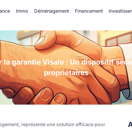
ance
Immo
Déménagement
Financement
Investisse
 la garantie Visale : Un dispositif séc
propriétaires
A
Logement, représente une solution efficace pour