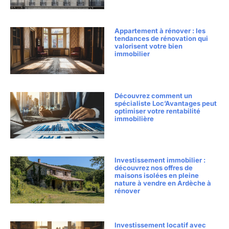
Appartement à rénover : les
tendances de rénovation qui
valorisent votre bien
immobilier
Découvrez comment un
spécialiste Loc’Avantages peut
optimiser votre rentabilité
immobilière
Investissement immobilier :
découvrez nos offres de
maisons isolées en pleine
nature à vendre en Ardèche à
rénover
Investissement locatif avec