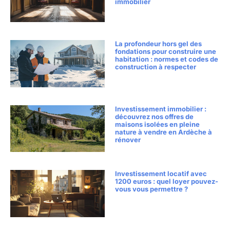
immobilier
La profondeur hors gel des
fondations pour construire une
habitation : normes et codes de
construction à respecter
Investissement immobilier :
découvrez nos offres de
maisons isolées en pleine
nature à vendre en Ardèche à
rénover
Investissement locatif avec
1200 euros : quel loyer pouvez-
vous vous permettre ?